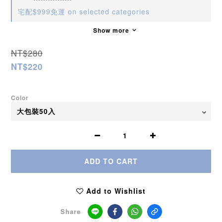
宅配$999免運 on selected categories
Show more
NT$280
NT$220
Color
ADD TO CART
Add to Wishlist
Share