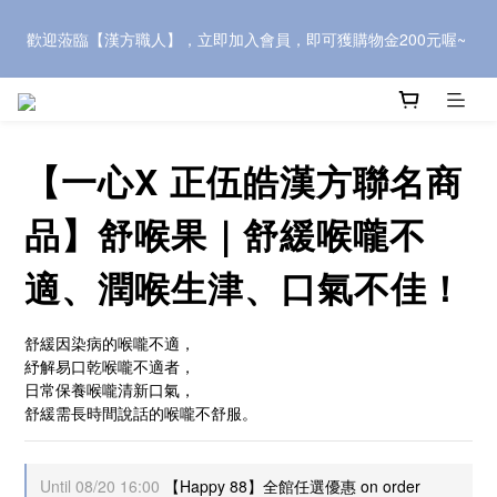
推薦新會員，可獲500元購物金，快到會員中心頁面複製「會員推
歡迎蒞臨【漢方職人】，立即加入會員，即可獲購物金200元喔~ 
薦優惠」連結，介紹給親朋好友~
歡迎蒞臨【漢方職人】，立即加入會員，即可獲購物金200元喔~ 
【一心X 正伍皓漢方聯名商
品】舒喉果｜舒緩喉嚨不
適、潤喉生津、口氣不佳！
舒緩因染病的喉嚨不適，
紓解易口乾喉嚨不適者，
日常保養喉嚨清新口氣，
舒緩需長時間說話的喉嚨不舒服。
Until
08/20 16:00
【Happy 88】全館任選優惠 on order