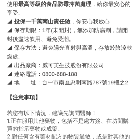
使用
最高等級的食品防霉抑菌處理
，給你最安心的
享受。
◢
投保一千萬南山責任險
，你安心我放心
◢
保存期限：
1
年
(
未開封
)
，無添加防腐劑，請開
封後盡速飲用、避免受潮。
◢
保存方法：避免陽光直射與高溫，存放於陰涼乾
燥處。
◢
出品廠商：威可芙生技股份有限公司
◢
連絡電話：
0800-688-188
◢
地
址：台中市南區忠明南路
787
號
19
樓之
2
【注意事項】
若您有以下情況，建議先詢問醫師！
1.正在服用其他藥物，包括不是處方簽、在坊間購
買的指示藥物或成藥。
2.對任何含有藥材配方的物質過敏，或是對其他的