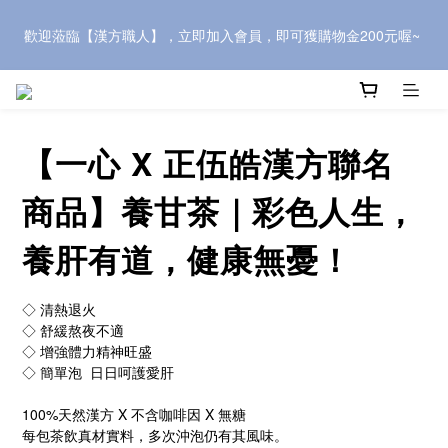
推薦新會員，可獲500元購物金，快到會員中心頁面複製「會員推
歡迎蒞臨【漢方職人】，立即加入會員，即可獲購物金200元喔~ 
薦優惠」連結，介紹給親朋好友~
歡迎蒞臨【漢方職人】，立即加入會員，即可獲購物金200元喔~ 
【一心 X 正伍皓漢方聯名
商品】養甘茶｜彩色人生，
養肝有道，健康無憂！
◇ 清熱退火
◇ 舒緩熬夜不適
◇ 增強體力精神旺盛
◇ 簡單泡  日日呵護愛肝
100%天然漢方 X 不含咖啡因 X 無糖
每包茶飲真材實料，多次沖泡仍有其風味。