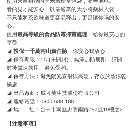
使用來自植物的玉米澱粉茶包袋，友善地球。
看的見才能安心！以最適當的大小將藥材入袋，
不只能將茶飲味道更容易釋出，更是讓你喝的安
心。
使用
最高等級的食品防霉抑菌處理
，給你最安心的
享受。
◢
投保一千萬南山責任險
，你安心我放心
◢
保存期限：
1
年
(
未開封
)
，無添加防腐劑，請開
封後盡速飲用、避免受潮。
◢
保存方法：避免陽光直射與高溫，存放於陰涼乾
燥處。
◢
出品廠商：威可芙生技股份有限公司
◢
連絡電話：
0800-688-188
◢
地
址：台中市南區忠明南路
787
號
19
樓之
2
【注意事項】