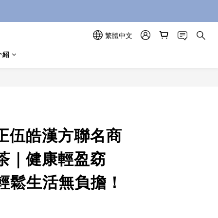
給親朋好友~
繁體中文
介紹
 正伍皓漢方聯名商
茶｜健康輕盈窈
輕鬆生活無負擔！