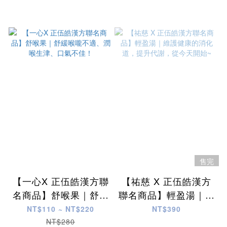
售完
【一心X 正伍皓漢方聯
【祐慈 X 正伍皓漢方
名商品】舒喉果｜舒緩
聯名商品】輕盈湯｜維
喉嚨不適、潤喉生津、
護健康的消化道，提升
NT$110 ~ NT$220
NT$390
口氣不佳！
代謝，從今天開始~
NT$280