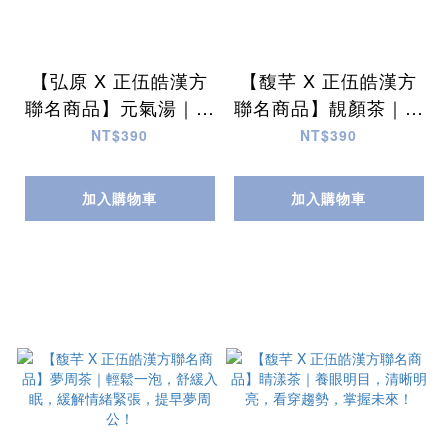
【弘原 X 正伍皓漢方
【馥芊 X 正伍皓漢方
聯名商品】元氣湯｜消
聯名商品】靚顏茶｜輕
除疲勞，提升工作效
鬆泡，美妍好氣色，靚
NT$390
NT$390
率，充沛體力，能量湧
顏從裡到外，隨時好氣
現！
色，養顏好簡單！
加入購物車
加入購物車