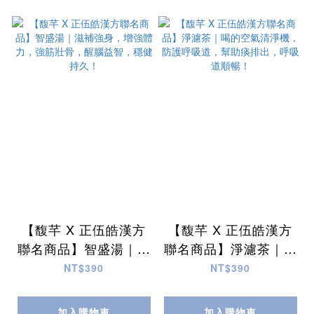
【馥芊 X 正伍皓漢方
【馥芊 X 正伍皓漢方
聯名商品】智盛湯｜滋
聯名商品】淨濾茶｜喝
補強身，增強體力，強
的空氣清淨機，防護呼
NT$390
NT$390
筋壯骨，醒腦益智，穩
吸道，幫助痰排出，呼
健持久！
吸道順暢！
加入購物車
加入購物車