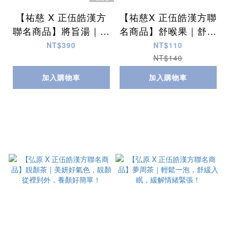
【祐慈 X 正伍皓漢方
【祐慈X 正伍皓漢方聯
聯名商品】將旨湯｜遠
名商品】舒喉果｜舒緩
離三高，照顧心血管，
喉嚨不適、潤喉生津、
NT$390
NT$110
從今天開始~
口氣不佳！
NT$140
加入購物車
加入購物車