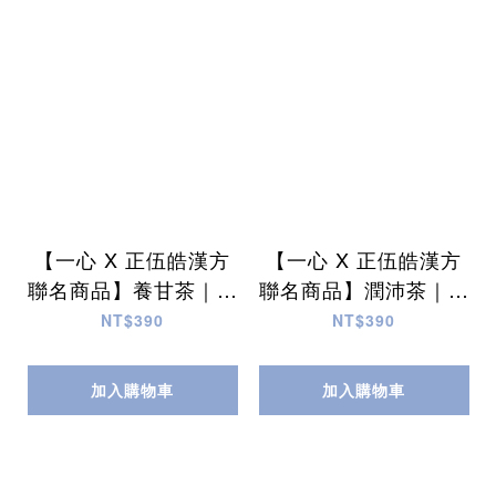
【一心 X 正伍皓漢方
【一心 X 正伍皓漢方
聯名商品】養甘茶｜彩
聯名商品】潤沛茶｜暢
色人生，養肝有道，健
快呼吸，呵護肺部，充
NT$390
NT$390
康無憂！
滿活力！
加入購物車
加入購物車