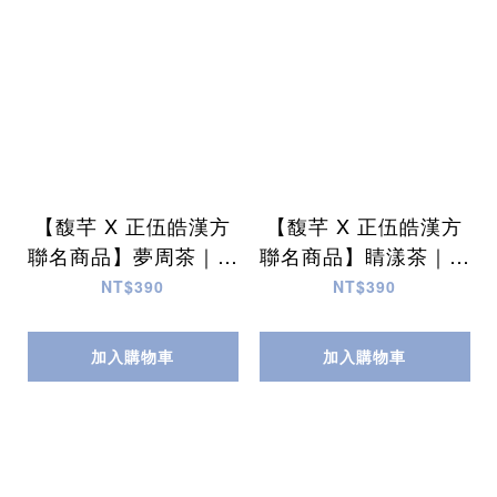
【馥芊 X 正伍皓漢方
【馥芊 X 正伍皓漢方
聯名商品】夢周茶｜輕
聯名商品】睛漾茶｜養
鬆一泡，舒緩入眠，緩
眼明目，清晰明亮，看
NT$390
NT$390
解情緒緊張，提早夢周
穿趨勢，掌握未來！
公！
加入購物車
加入購物車