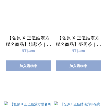
【弘原 X 正伍皓漢方
【弘原 X 正伍皓漢方
聯名商品】靚顏茶｜美
聯名商品】夢周茶｜輕
妍好氣色，靚顏從裡到
鬆一泡，舒緩入眠，緩
NT$390
NT$390
外，養顏好簡單！
解情緒緊張！
加入購物車
加入購物車