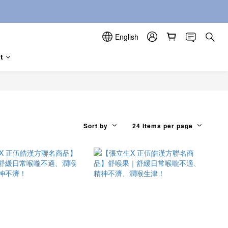
給親朋好友~
English
t
Sort by
24 Items per page