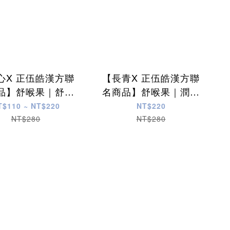
心X 正伍皓漢方聯
【長青X 正伍皓漢方聯
品】舒喉果｜舒緩
名商品】舒喉果｜潤喉
不適、潤喉生津、
生津、舒緩喉嚨不適、
T$110 ~ NT$220
NT$220
口氣不佳！
口氣不佳！
NT$280
NT$280