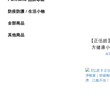
防疫防護 / 生活小物
全部商品
其他商品
【正伍皓
方健康
甜，營
N