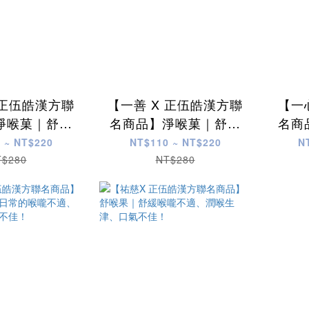
 正伍皓漢方聯
【一善 X 正伍皓漢方聯
【一
淨喉菓｜舒緩
名商品】淨喉菓｜舒緩
名商
、精神不濟、
您日常的喉嚨不適、精
喉嚨
 ~ NT$220
NT$110 ~ NT$220
N
氣不佳！
神不濟、口氣不佳！
T$280
NT$280