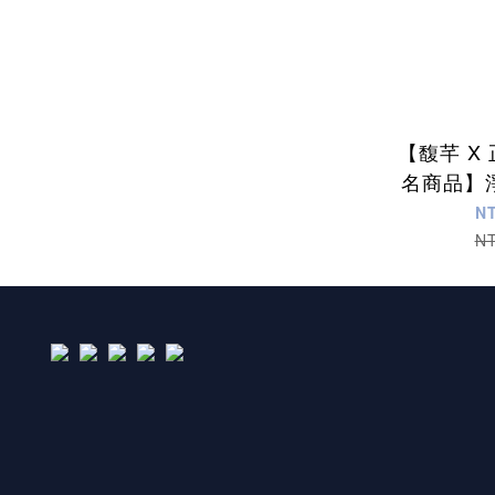
【馥芊 X
名商品】
您日常的
N
神不濟
N