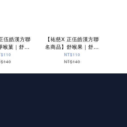
 正伍皓漢方聯
【祐慈X 正伍皓漢方聯
淨喉菓｜舒緩
名商品】舒喉果｜舒緩
喉嚨不適、精
喉嚨不適、潤喉生津、
T$110
NT$110
、口氣不佳！
口氣不佳！
T$140
NT$140