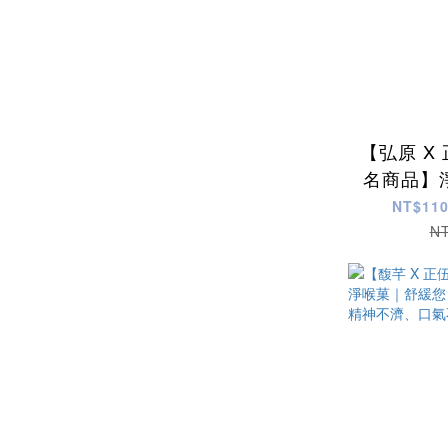
【弘原 X
名商品】
喉嚨不適
NT$110
口
N