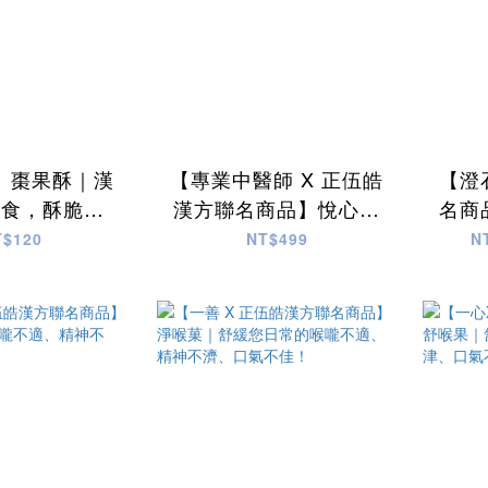
】棗果酥｜漢
【專業中醫師 X 正伍皓
【澄
小食，酥脆香
漢方聯名商品】悅心滋
名商
養滿分 ！
養藥膳｜一帖好膳 黃金
日常
T$120
NT$499
N
比例，清香、甘甜、爽
口！