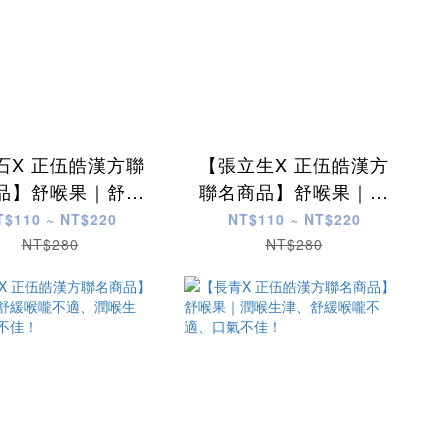
石X 正伍皓漢方聯
【張立生X 正伍皓漢方
品】舒喉果｜舒緩
聯名商品】舒喉果｜舒
喉嚨不適、潤喉生
緩日常喉嚨不適、精神
T$110 ~ NT$220
NT$110 ~ NT$220
津、精神不濟！
不濟、潤喉生津！
NT$280
NT$280