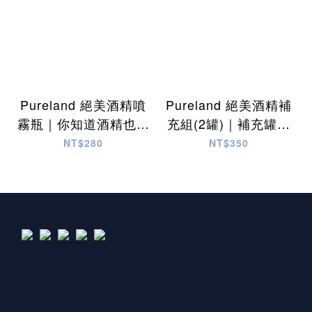
Pureland 絕美酒精噴
Pureland 絕美酒精補
霧瓶｜你知道酒精也有
充組(2罐)｜補充罐可
濃、純、香嗎? 足%
直接換成噴霧頭使用，
NT$280
NT$350
數、不刺激、不嗆鼻，
酒精濃、純、香，足%
安心 放心 用心，帶給
數、不刺激、不嗆鼻，
你完全不同的感受~
安心 放心 用心，帶給
你完全不同的感受~