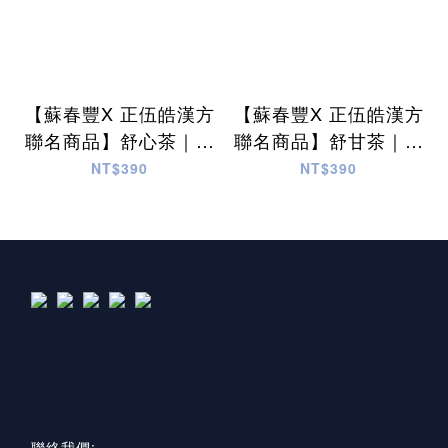
【蘇春豐X 正伍皓漢方
【蘇春豐X 正伍皓漢方
聯名商品】舒心茶｜寧
聯名商品】舒甘茶｜激
心安眠入睡、激活保護
活增強體力 舒護雙眼
NT$390
NT$390
力！
明亮！
聯絡我們: