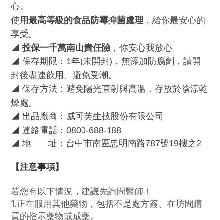
心。
使用
最高等級的食品防霉抑菌處理
，給你最安心的
享受。
◢
投保一千萬南山責任險
，你安心我放心
◢
保存期限：
1
年
(
未開封
)
，無添加防腐劑，請開
封後盡速飲用、避免受潮。
◢
保存方法：避免陽光直射與高溫，存放於陰涼乾
燥處。
◢
出品廠商：威可芙生技股份有限公司
◢
連絡電話：
0800-688-188
◢
地
址：台中市南區忠明南路
787
號
19
樓之
2
【注意事項】
若您有以下情況，建議先詢問醫師！
1.正在服用其他藥物，包括不是處方簽、在坊間購
買的指示藥物或成藥。