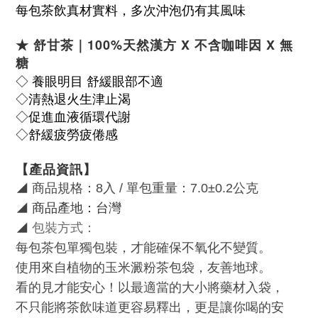
每包茶飲真材實料，多次沖泡仍有其風味
★ 舒甘茶
｜100%天然漢方 X 不含咖啡因 X 無
糖
◇ 養眼明目 舒緩眼部不適
◇清熱退火生津止渴
◇促進血液循環代謝
◇舒緩疲勞疲倦感
【產品資訊】
◢
商品規格：
8
入 / 單包重量：7.0±0.2公克
◢
商品產地：台灣
◢
包裝方式：
每包茶包單獨包裝，才能確保不氧化不變質。
使用來自植物的玉米澱粉茶包袋，友善地球。
看的見才能安心！以最適當的大小將藥材入袋，
不只能將茶飲味道更容易釋出，更是讓你喝的安