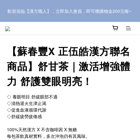
推薦新會員，可獲500元購物金，快到會員中心頁面複製「會員推
歡迎蒞臨【漢方職人】，立即加入會員，即可獲購物金200元喔~ 
薦優惠」連結，介紹給親朋好友~
歡迎蒞臨【漢方職人】，立即加入會員，即可獲購物金200元喔~ 
【蘇春豐X 正伍皓漢方聯名
商品】舒甘茶｜激活增強體
力 舒護雙眼明亮！
◇ 養眼明目 舒緩眼部不適
◇清熱退火生津止渴
◇促進血液循環代謝
◇舒緩疲勞疲倦感
100%天然漢方 X 不含咖啡因 X 無糖
每包茶飲真材實料，多次沖泡仍有其風味。