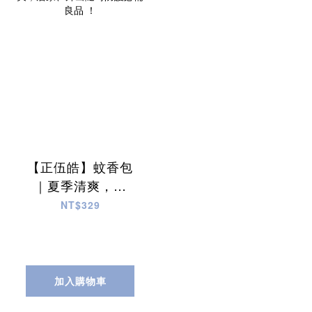
【正伍皓】蚊香包
｜夏季清爽，居
家、外出隨時防護
NT$329
必備良品 ！
加入購物車