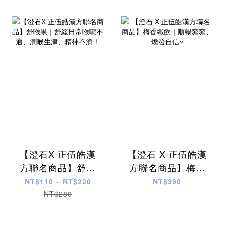
【澄石X 正伍皓漢
【澄石 X 正伍皓漢
方聯名商品】舒喉
方聯名商品】梅香
果｜舒緩日常喉嚨
纖飲｜順暢窕窕、
NT$110 ~ NT$220
NT$390
不適、潤喉生津、
煥發自信~
NT$280
精神不濟！