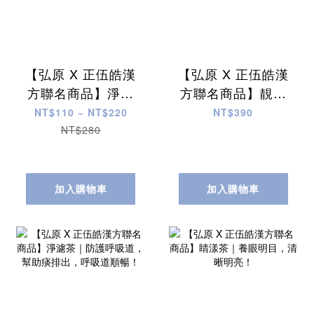
【弘原 X 正伍皓漢
【弘原 X 正伍皓漢
方聯名商品】淨喉
方聯名商品】靚顏
菓｜舒緩喉嚨不
茶｜美妍好氣色，
NT$110 ~ NT$220
NT$390
適、精神不濟、口
靚顏從裡到外，養
NT$280
氣不佳！
顏好簡單！
加入購物車
加入購物車