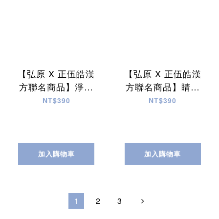
【弘原 X 正伍皓漢
【弘原 X 正伍皓漢
方聯名商品】淨濾
方聯名商品】睛漾
茶｜防護呼吸道，
茶｜養眼明目，清
NT$390
NT$390
幫助痰排出，呼吸
晰明亮！
道順暢！
加入購物車
加入購物車
1
2
3