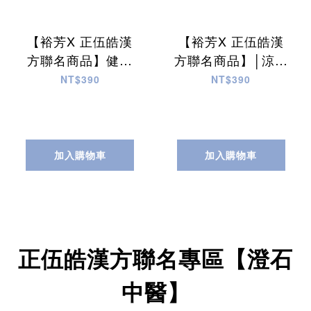
【裕芳X 正伍皓漢
【裕芳X 正伍皓漢
方聯名商品】健體
方聯名商品】│涼爽
茶｜助紅血球形
茶｜助排體熱，人
NT$390
NT$390
成，強身健體！
清爽好精神！
加入購物車
加入購物車
正伍皓漢方聯名專區【澄石
中醫】