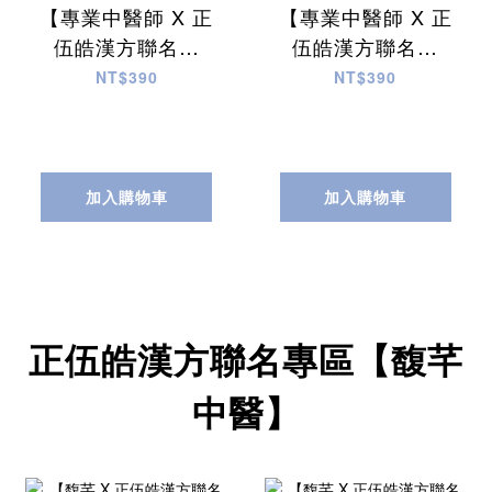
【專業中醫師 X 正
【專業中醫師 X 正
伍皓漢方聯名商
伍皓漢方聯名商
品】纖潤茶｜順暢
品】蕭水茶｜告別
NT$390
NT$390
窈窕，輕鬆描繪完
產後水腫，消水輕
美身形~神助攻！
盈~神隊友！
加入購物車
加入購物車
正伍皓漢方聯名專區【馥芊
中醫】