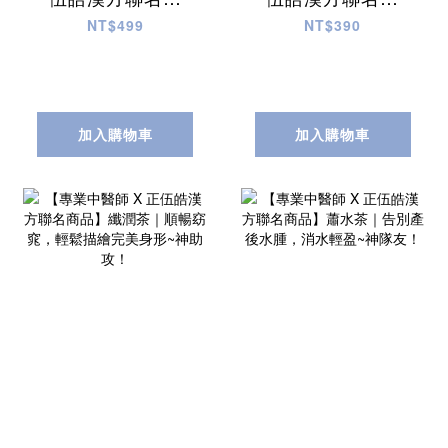
品】悅心滋養藥膳
品】順乃茶｜哺乳
NT$499
NT$390
｜一帖好膳 黃金比
順暢，產後哺養~好
例，清香、甘甜、
幫手！
爽口！
加入購物車
加入購物車