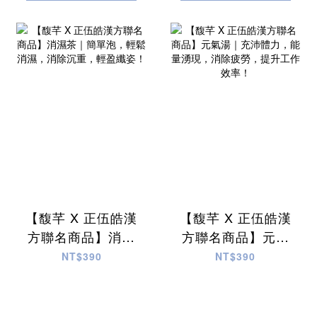
【馥芊 X 正伍皓漢
【馥芊 X 正伍皓漢
方聯名商品】消濕
方聯名商品】元氣
茶｜簡單泡，輕鬆
湯｜充沛體力，能
NT$390
NT$390
消濕，消除沉重，
量湧現，消除疲
輕盈纖姿！
勞，提升工作效
率！