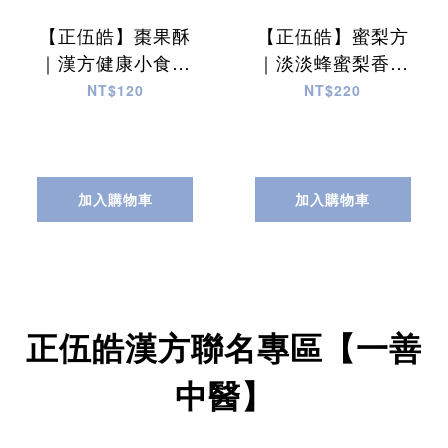
【正伍皓】棗果酥
【正伍皓】蜜梨方
｜漢方健康小食，
｜淡淡蜂蜜梨香，
酥脆香甜，營養滿
清涼爽口，甘甜潤
NT$120
NT$220
分 ！
喉 ！
加入購物車
加入購物車
正伍皓漢方聯名專區【一善
中醫】