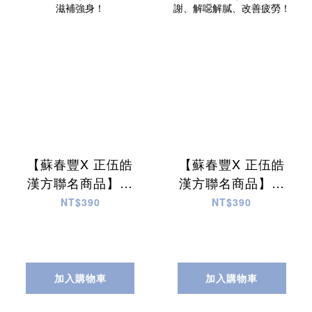
【蘇春豐X 正伍皓
【蘇春豐X 正伍皓
漢方聯名商品】將
漢方聯名商品】涼
壓茶｜保養心血
暑茶｜幫助排汗代
NT$390
NT$390
管、滋補強身！
謝、解噁解膩、改
善疲勞！
加入購物車
加入購物車