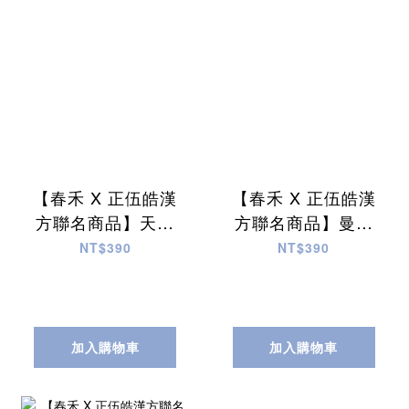
【春禾 X 正伍皓漢
【春禾 X 正伍皓漢
方聯名商品】天籟
方聯名商品】曼妙
茶｜舒服沁涼，潤
茶｜靚麗明亮、窈
NT$390
NT$390
喉聲響！
窕曼妙~
加入購物車
加入購物車