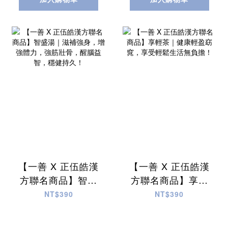
【一善 X 正伍皓漢
【一善 X 正伍皓漢
方聯名商品】智盛
方聯名商品】享輕
湯｜滋補強身，增
茶｜健康輕盈窈
NT$390
NT$390
強體力，強筋壯
窕，享受輕鬆生活
骨，醒腦益智，穩
無負擔！