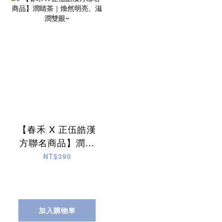
【春禾 X 正伍皓漢
方聯名商品】潤睛
茶｜煥然明亮、滋
NT$390
潤雙眼~
加入購物車