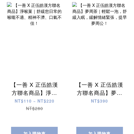
【一善 X 正伍皓漢
【一善 X 正伍皓漢
方聯名商品】淨喉
方聯名商品】夢周
菓｜舒緩您日常的
茶｜輕鬆一泡，舒
NT$110 ~ NT$220
NT$390
喉嚨不適、精神不
緩入眠，緩解情緒
NT$280
濟、口氣不佳！
緊張，提早夢周
公！
加入購物車
加入購物車