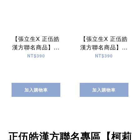
【張立生X 正伍皓
【張立生X 正伍皓
漢方聯名商品】睛
漢方聯名商品】盛
英茶｜提升眼部明
利茶｜保養骨骼，
NT$390
NT$390
亮，安定心神助
增強體力，促進循
眠，呵護肺部暢快
環暢通！
呼吸！
加入購物車
加入購物車
正伍皓漢方聯名專區【柯莉