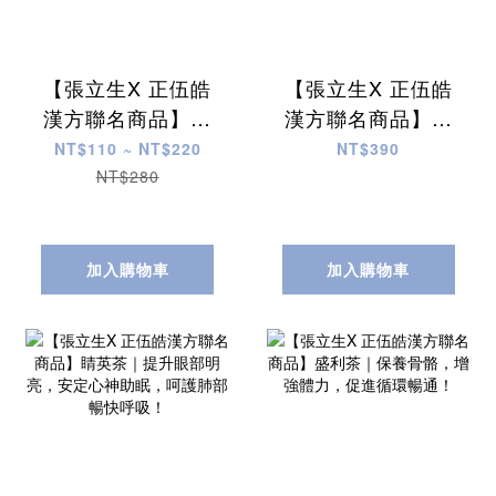
【張立生X 正伍皓
【張立生X 正伍皓
漢方聯名商品】舒
漢方聯名商品】輕
喉果｜舒緩日常喉
雲茶｜提振新陳代
NT$110 ~ NT$220
NT$390
嚨不適、精神不
謝，享受健康無負
NT$280
濟、潤喉生津！
擔、維持健康好心
情！
加入購物車
加入購物車