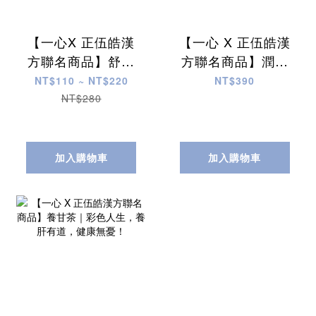
【一心X 正伍皓漢
【一心 X 正伍皓漢
方聯名商品】舒喉
方聯名商品】潤沛
果｜舒緩喉嚨不
茶｜暢快呼吸，呵
NT$110 ~ NT$220
NT$390
適、潤喉生津、口
護肺部，充滿活
NT$280
氣不佳！
力！
加入購物車
加入購物車