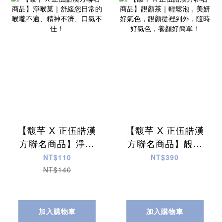
【馥芊 X 正伍皓漢
【馥芊 X 正伍皓漢
方聯名商品】淨喉
方聯名商品】靚顏
菓｜舒緩您日常的
茶｜輕鬆泡，美妍
NT$110
NT$390
喉嚨不適、精神不
好氣色，靚顏從裡
NT$140
濟、口氣不佳！
到外，隨時好氣
色，養顏好簡單！
加入購物車
加入購物車