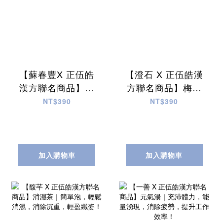
【蘇春豐X 正伍皓
【澄石 X 正伍皓漢
漢方聯名商品】舒
方聯名商品】梅香
甘茶｜激活增強體
纖飲｜順暢窕窕、
NT$390
NT$390
力 舒護雙眼明亮！
煥發自信~
加入購物車
加入購物車