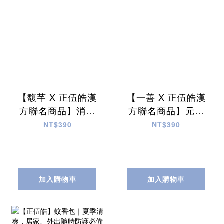
【馥芊 X 正伍皓漢
【一善 X 正伍皓漢
方聯名商品】消濕
方聯名商品】元氣
茶｜簡單泡，輕鬆
湯｜充沛體力，能
NT$390
NT$390
消濕，消除沉重，
量湧現，消除疲
輕盈纖姿！
勞，提升工作效
率！
加入購物車
加入購物車