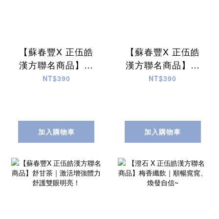
【蘇春豐X 正伍皓
【蘇春豐X 正伍皓
漢方聯名商品】涼
漢方聯名商品】舒
暑茶｜幫助排汗代
心茶｜寧心安眠入
NT$390
NT$390
謝、解噁解膩、改
睡、激活保護力！
善疲勞！
加入購物車
加入購物車