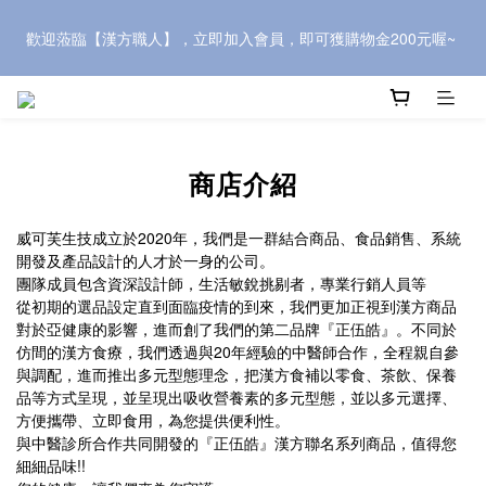
歡迎蒞臨【漢方職人】，立即加入會員，即可獲購物金200元喔~ 
歡迎蒞臨【漢方職人】，立即加入會員，即可獲購物金200元喔~ 
推薦新會員，可獲500元購物金，快到會員中心頁面複製「會員推
薦優惠」連結，介紹給親朋好友~
商店介紹
歡迎蒞臨【漢方職人】，立即加入會員，即可獲購物金200元喔~ 
威可芙生技成立於2020年，我們是一群結合商品、食品銷售、系統
開發及產品設計的人才於一身的公司。
團隊成員包含資深設計師，生活敏銳挑剔者，專業行銷人員等
從初期的選品設定直到面臨疫情的到來，我們更加正視到漢方商品
對於亞健康的影響，進而創了我們的第二品牌『正伍皓』。不同於
仿間的漢方食療，我們透過與20年經驗的中醫師合作，全程親自參
與調配，進而推出多元型態理念，把漢方食補以零食、茶飲、保養
品等方式呈現，並呈現出吸收營養素的多元型態，並以多元選擇、
方便攜帶、立即食用，為您提供便利性。
與中醫診所合作共同開發的『正伍皓』漢方聯名系列商品，值得您
細細品味!!