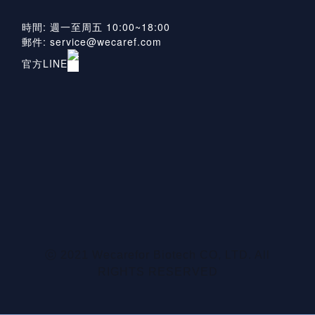
時間: 週一至周五 10:00~18:00
郵件: service@wecaref.com
官方LINE
ⓒ 2021 Wecarefor Biotech CO, LTD. All
RIGHTS RESERVED